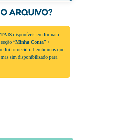
 O ARQUIVO?
ITAIS
disponíveis em formato
a seção “
Minha Conta
” >
que foi fornecido. Lembramos que
 mas sim disponibilizado para