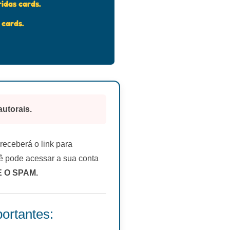
idas cards
.
 cards.
autorais.
eceberá o link para
 pode acessar a sua conta
E O SPAM.
ortantes: