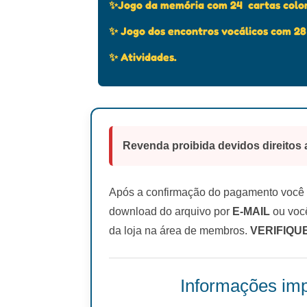
✨Jogo da memória com 24 cartas color
✨ Jogo dos encontros vocálicos com 28
✨ Atividades.
Revenda proibida devidos direitos 
Após a confirmação do pagamento você r
download do arquivo por
E-MAIL
ou você
da loja na área de membros.
VERIFIQU
Informações imp