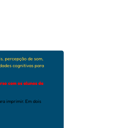
is, percepção de som,
idades cognitivas para
rso com os alunos da
ra imprimir. Em dois