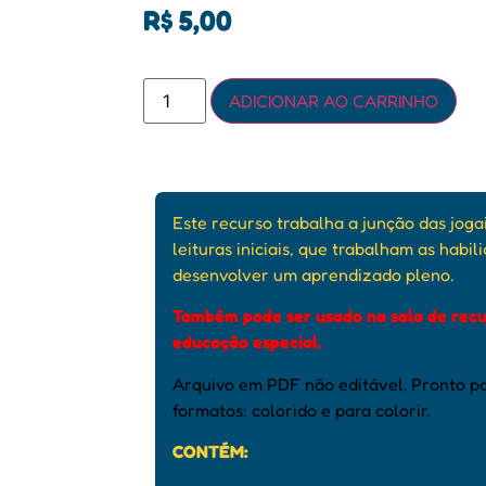
R$
5,00
ADICIONAR AO CARRINHO
Este recurso trabalha a junção das joga
leituras iniciais, que trabalham as habil
desenvolver um aprendizado pleno.
Também pode ser usado na sala de recu
educação especial.
Arquivo em PDF não editável. Pronto pa
formatos: colorido e para colorir.
CONTÉM: