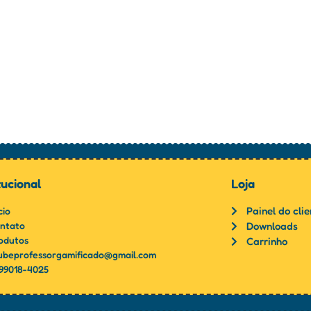
tucional
Loja
Painel do cli
cio
ntato
Downloads
odutos
Carrinho
ubeprofessorgamificado@gmail.com
 99018-4025