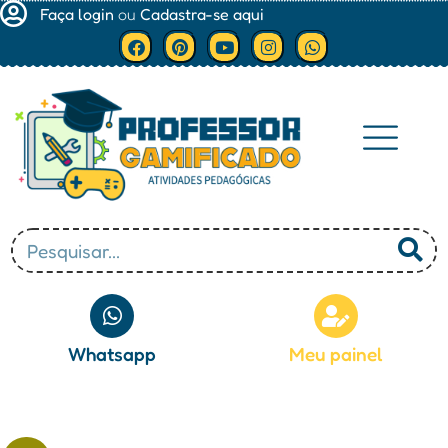
Faça login
ou
Cadastra-se aqui
Minha conta
Whatsapp
Meu painel