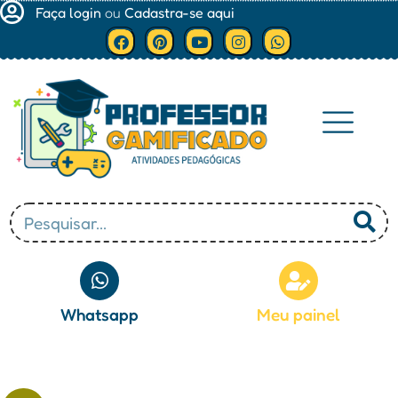
Faça login
ou
Cadastra-se aqui
Minha conta
Whatsapp
Meu painel