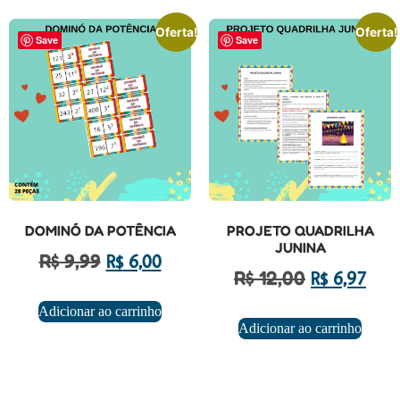
Oferta!
Oferta!
Save
Save
DOMINÓ DA POTÊNCIA
PROJETO QUADRILHA
JUNINA
R$
9,99
R$
6,00
R$
12,00
R$
6,97
Adicionar ao carrinho
Adicionar ao carrinho