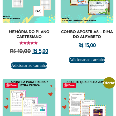
MEMÓRIA DO PLANO
COMBO APOSTILAS – RIMA
CARTESIANO
DO ALFABETO
R$
15,00
Avaliação
R$
10,00
R$
5,00
5.00
de 5
Adicionar ao carrinho
Adicionar ao carrinho
Oferta!
Save
Save