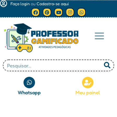
Faça login
ou
Cadastra-se aqui
Minha conta
Whatsapp
Meu painel