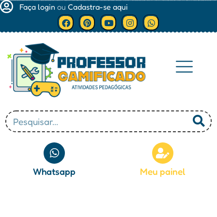
Faça login
ou
Cadastra-se aqui
Minha conta
Whatsapp
Meu painel