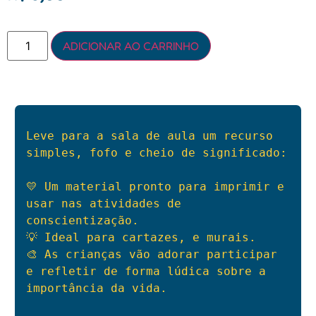
ADICIONAR AO CARRINHO
Leve para a sala de aula um recurso 
simples, fofo e cheio de significado:
💛 Um material pronto para imprimir e 
usar nas atividades de 
conscientização.
💡 Ideal para cartazes, e murais.
🎨 As crianças vão adorar participar 
e refletir de forma lúdica sobre a 
importância da vida.