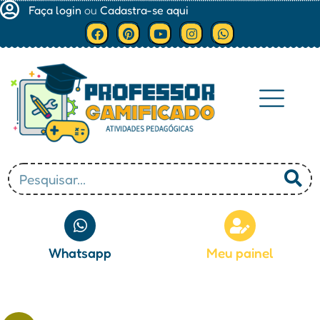
Faça login
ou
Cadastra-se aqui
Minha conta
Whatsapp
Meu painel