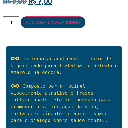
R$
8,00
R$
7,00
ADICIONAR AO CARRINHO
🌻🌻 
Um recurso acolhedor e cheio de 
significado para trabalhar o Setembro 
Amarelo na escola.
🌻🌻 
Composto por um painel 
visualmente atrativo e frases 
motivacionais, ele foi pensado para 
promover a valorização da vida, 
fortalecer vínculos e abrir espaço 
para o diálogo sobre saúde mental.