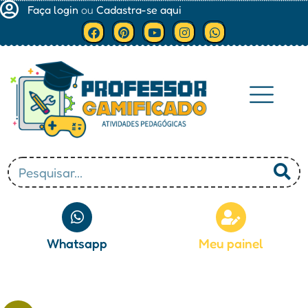
Faça login
ou
Cadastra-se aqui
Minha conta
Whatsapp
Meu painel