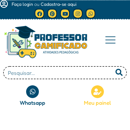
Faça login
ou
Cadastra-se aqui
Minha conta
Whatsapp
Meu painel