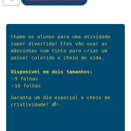
Chame os alunos para uma atividade 
super divertida! Eles vão usar as 
mãozinhas com tinta para criar um 
painel colorido e cheio de vida. 
Disponível em dois tamanhos:
✨
✨
16 folhas
Garanta um dia especial e cheio de 
criatividade! 🌈✨
