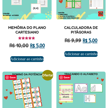
MEMÓRIA DO PLANO
CALCULADORA DE
CARTESIANO
PITÁGORAS
R$
9,99
R$
5,00
Avaliação
R$
10,00
R$
5,00
5.00
de 5
Adicionar ao carrinho
Adicionar ao carrinho
Oferta!
Save
Save