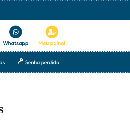
Whatsapp
Meu painel
ds
Senha perdida
S