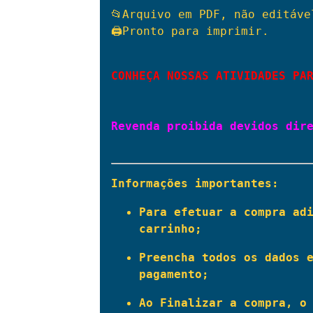
📂Arquivo em PDF, não editável
🖨Pronto para imprimir.

CONHEÇA NOSSAS ATIVIDADES PA
Revenda proibida devidos dire
Informações importantes:
Para efetuar a compra adi
carrinho;
Preencha todos os dados e
pagamento;
Ao Finalizar a compra, o 