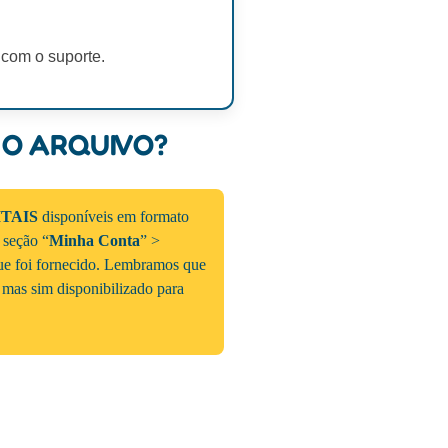
 com o suporte.
 O ARQUIVO?
ITAIS
disponíveis em formato
a seção “
Minha Conta
” >
que foi fornecido. Lembramos que
 mas sim disponibilizado para