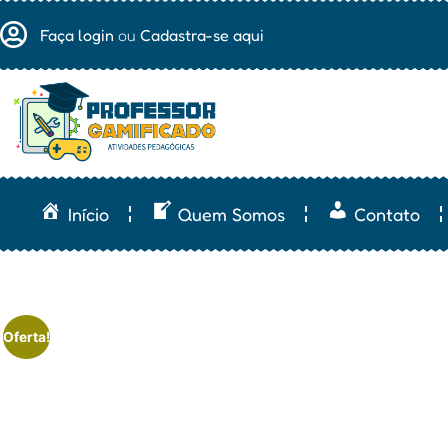
Faça login
ou
Cadastra-se aqui
Início
Quem Somos
Contato
Oferta!