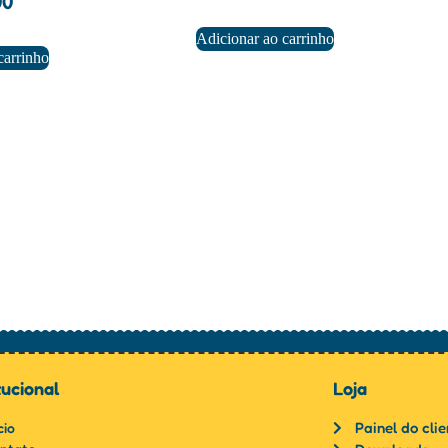
00
Adicionar ao carrinho
carrinho
tucional
Loja
Painel do cli
cio