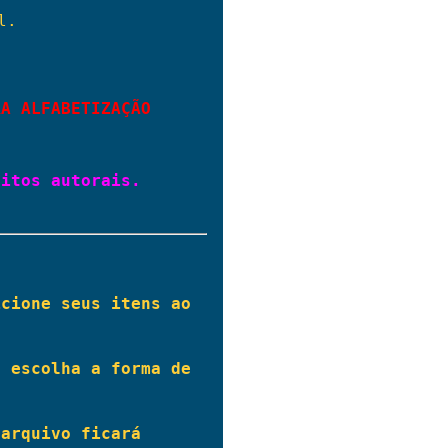
.

RA ALFABETIZAÇÃO
itos autorais.

cione seus itens ao 
 escolha a forma de 
arquivo ficará 