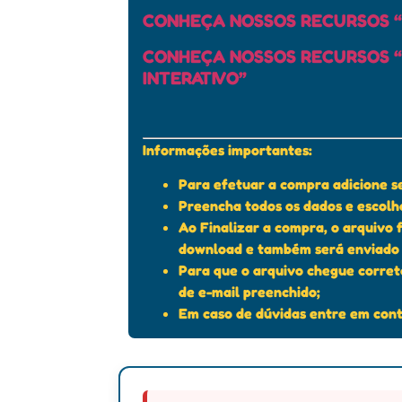
CONHEÇA NOSSOS RECURSOS “
CONHEÇA NOSSOS RECURSOS “
INTERATIVO”
Informações importantes:
Para efetuar a compra adicione se
Preencha todos os dados e escol
Ao Finalizar a compra, o arquivo 
download e também será enviado 
Para que o arquivo chegue corre
de e-mail preenchido;
Em caso de dúvidas entre em cont