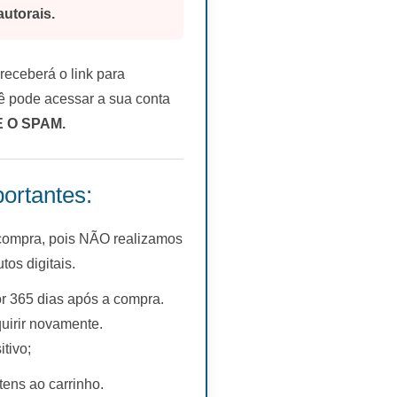
autorais.
eceberá o link para
 pode acessar a sua conta
E O SPAM.
ortantes:
 compra, pois NÃO realizamos
s digitais.
r 365 dias após a compra.
uirir novamente.
tivo;
tens ao carrinho.