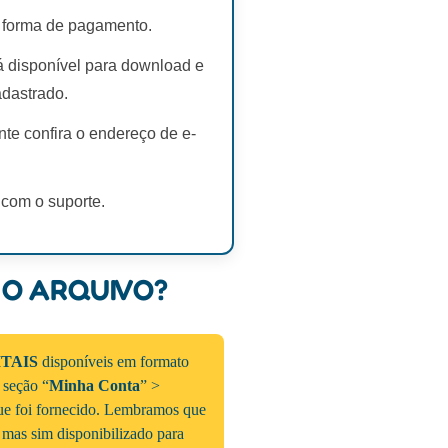
 forma de pagamento.
rá disponível para download e
adastrado.
te confira o endereço de e-
 com o suporte.
 O ARQUIVO?
ITAIS
disponíveis em formato
a seção “
Minha Conta
” >
que foi fornecido. Lembramos que
 mas sim disponibilizado para