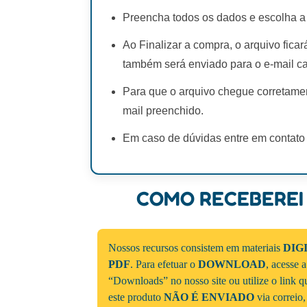
Preencha todos os dados e escolha a
Ao Finalizar a compra, o arquivo fica
também será enviado para o e-mail c
Para que o arquivo chegue corretamen
mail preenchido.
Em caso de dúvidas entre em contato
COMO RECEBEREI
Nossos recursos consistem em materiais
DIG
PDF
. Para efetuar o
DOWNLOAD
, acesse 
“Downloads” no nosso site ou utilize o link 
este produto
NÃO É ENVIADO
via correio,