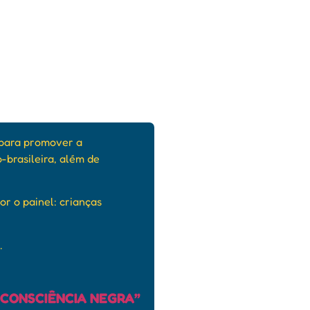
o para promover a
o-brasileira, além de
r o painel: c
rianças
.
CONSCIÊNCIA NEGRA”