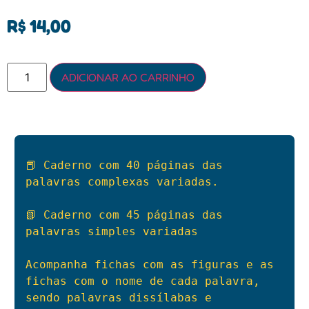
R$
14,00
ADICIONAR AO CARRINHO
📕 Caderno com 40 páginas das 
palavras complexas variadas.

📗 Caderno com 45 páginas das 
palavras simples variadas

Acompanha fichas com as figuras e as 
fichas com o nome de cada palavra, 
sendo palavras dissílabas e 