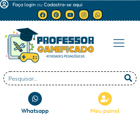
Faça login
ou
Cadastra-se aqui
Minha conta
Whatsapp
Meu painel