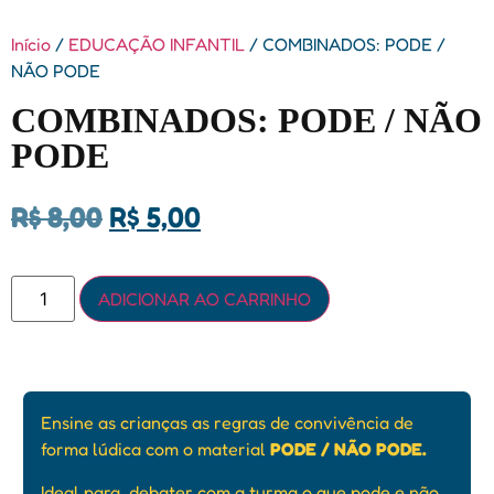
Início
/
EDUCAÇÃO INFANTIL
/ COMBINADOS: PODE /
NÃO PODE
COMBINADOS: PODE / NÃO
PODE
R$
8,00
R$
5,00
ADICIONAR AO CARRINHO
Ensine as crianças as regras de convivência de
forma lúdica com o material
PODE / NÃO PODE.
Ideal para debater com a turma o que pode e não