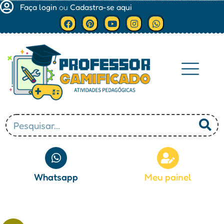
Faça login
ou
Cadastra-se aqui
Minha conta
Whatsapp
Meu painel