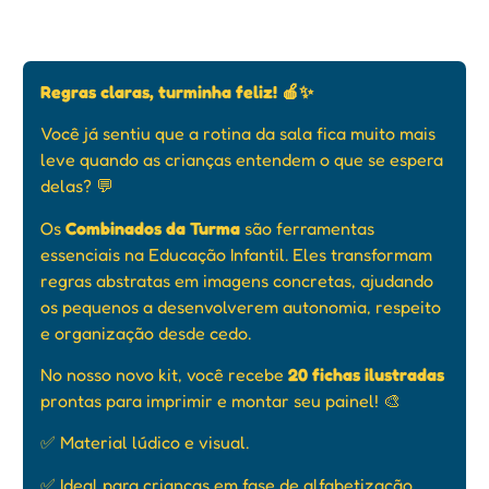
Regras claras, turminha feliz! 🍎✨
Você já sentiu que a rotina da sala fica muito mais
leve quando as crianças entendem o que se espera
delas? 💬
Os
Combinados da Turma
são ferramentas
essenciais na Educação Infantil. Eles transformam
regras abstratas em imagens concretas, ajudando
os pequenos a desenvolverem autonomia, respeito
e organização desde cedo.
No nosso novo kit, você recebe
20 fichas ilustradas
prontas para imprimir e montar seu painel! 🎨
✅ Material lúdico e visual.
✅ Ideal para crianças em fase de alfabetização.