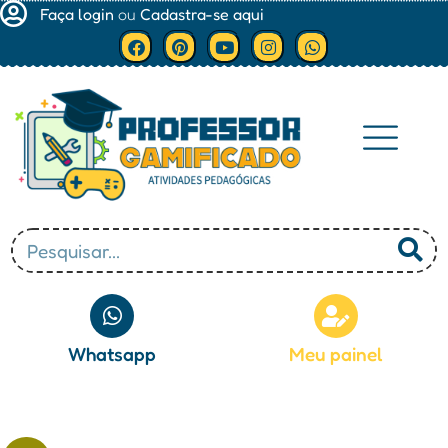
Faça login
ou
Cadastra-se aqui
Minha conta
Whatsapp
Meu painel