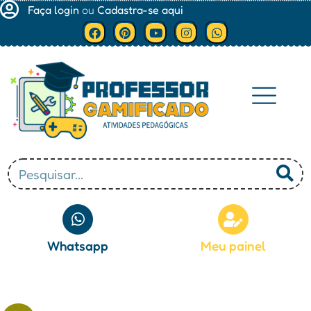
Faça login
ou
Cadastra-se aqui
Minha conta
Whatsapp
Meu painel