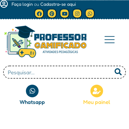
Faça login
ou
Cadastra-se aqui
Minha conta
Whatsapp
Meu painel