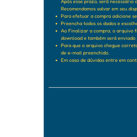
Após esse prazo, será necessário 
Recomendamos salvar em seu dispo
Para efetuar a compra adicione seu
Preencha todos os dados e escolh
Ao Finalizar a compra, o arquivo f
download e também será enviado p
Para que o arquivo chegue corret
de e-mail preenchido.
Em caso de dúvidas entre em cont