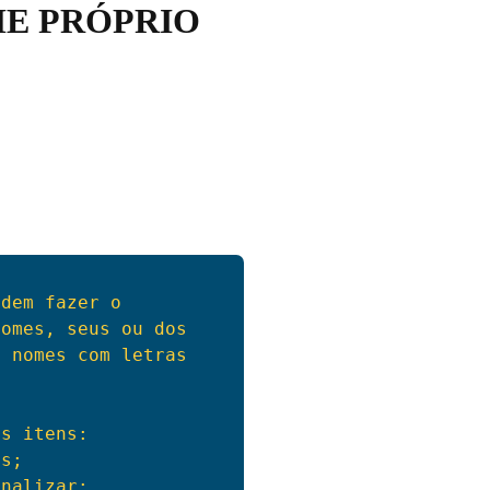
E PRÓPRIO
dem fazer o 
omes, seus ou dos 
 nomes com letras 
s itens:

s;

nalizar;
