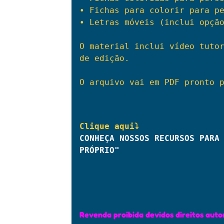
• Fichas para colorir para pe
• Letras móveis (inclui opção
O material inclui vídeo tutor
de edição.

O arquivo vai em PDF pronto p
CONHEÇA NOSSOS RECURSOS PARA 
PRÓPRIO"
Revenda proibida devidos direitos autor