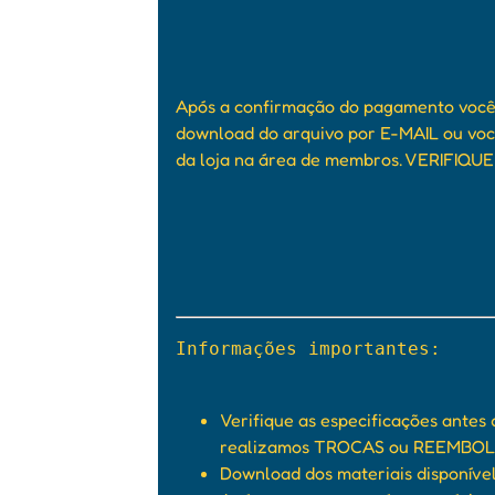
Após a confirmação do pagamento você 
download do arquivo por E-MAIL ou voc
da loja na área de membros. VERIFIQU
Informações importantes:

Verifique as especificações antes
realizamos TROCAS ou REEMBOLSO
Download dos materiais disponível