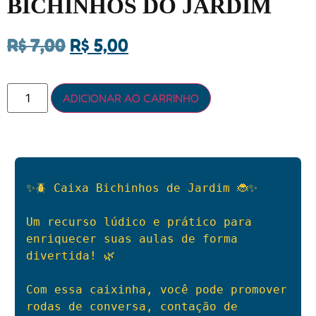
BICHINHOS DO JARDIM
R$
7,00
R$
5,00
ADICIONAR AO CARRINHO
✨🪲 Caixa Bichinhos de Jardim 🐞✨

Um recurso lúdico e prático para 
enriquecer suas aulas de forma 
divertida! 🌿

Com essa caixinha, você pode promover 
rodas de conversa, contação de 