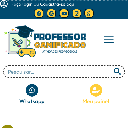
Faça login
ou
Cadastra-se aqui
Minha conta
Whatsapp
Meu painel