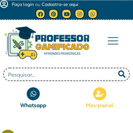
Faça login
ou
Cadastra-se aqui
Minha conta
Whatsapp
Meu painel