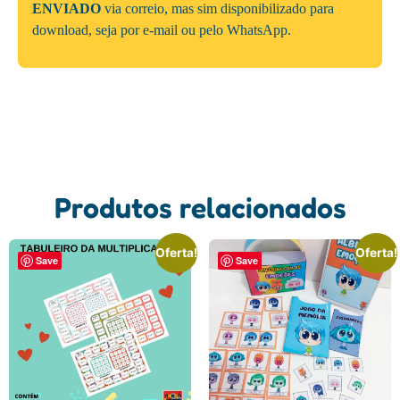
ENVIADO
via correio, mas sim disponibilizado para
download, seja por e-mail ou pelo WhatsApp.
Produtos relacionados
Oferta!
Oferta!
Save
Save