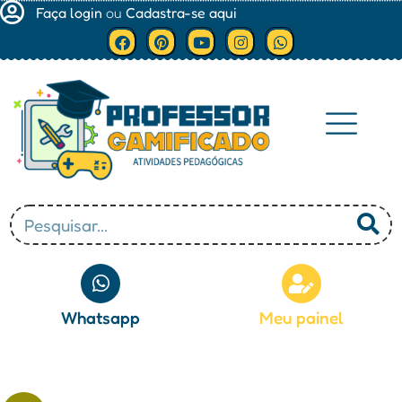
Faça login
ou
Cadastra-se aqui
Minha conta
Whatsapp
Meu painel