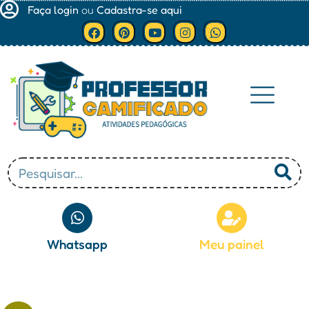
Faça login
ou
Cadastra-se aqui
Minha conta
Whatsapp
Meu painel