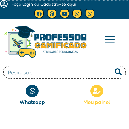
Faça login
ou
Cadastra-se aqui
Minha conta
Whatsapp
Meu painel