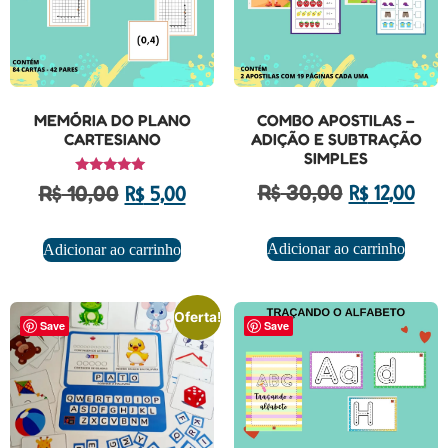
MEMÓRIA DO PLANO
COMBO APOSTILAS –
CARTESIANO
ADIÇÃO E SUBTRAÇÃO
SIMPLES
Avaliação
R$
30,00
R$
10,00
R$
12,00
R$
5,00
5.00
de 5
Adicionar ao carrinho
Adicionar ao carrinho
Oferta!
Save
Save