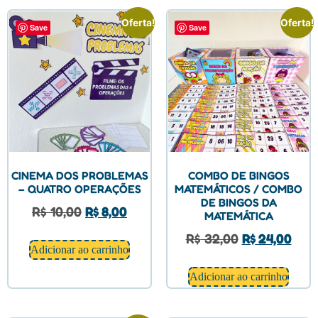
Oferta!
Oferta!
Save
Save
CINEMA DOS PROBLEMAS
COMBO DE BINGOS
– QUATRO OPERAÇÕES
MATEMÁTICOS / COMBO
DE BINGOS DA
R$
10,00
R$
8,00
MATEMÁTICA
R$
32,00
R$
24,00
Adicionar ao carrinho
Adicionar ao carrinho