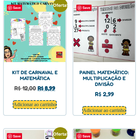
Oferta!
Save
Save
KIT DE CARNAVAL E
PAINEL MATEMÁTICO:
MATEMÁTICA
MULTIPLICAÇÃO E
DIVISÃO
R$
12,00
R$
8,99
R$
2,99
Adicionar ao carrinho
Adicionar ao carrinho
Oferta!
Save
Save