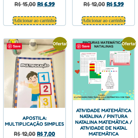
R$
15,00
R$
6,99
R$
12,00
R$
5,99
Adicionar ao carrinho
Adicionar ao carrinho
Oferta!
Oferta!
Save
Save
ATIVIDADE MATEMÁTICA
NATALINA / PINTURA
APOSTILA:
NATALINA MATEMÁTICA /
MULTIPLICAÇÃO SIMPLES
ATIVIDADE DE NATAL
R$
12,00
R$
7,00
MATEMÁTICA