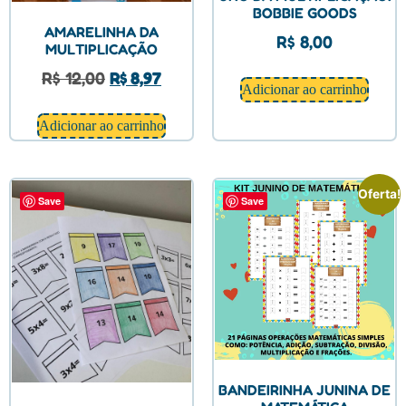
BOBBIE GOODS
AMARELINHA DA
R$
8,00
MULTIPLICAÇÃO
R$
12,00
R$
8,97
Adicionar ao carrinho
Adicionar ao carrinho
Oferta!
Save
Save
BANDEIRINHA JUNINA DE