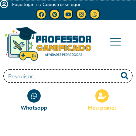
Faça login
ou
Cadastra-se aqui
Minha conta
Whatsapp
Meu painel