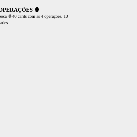
OPERAÇÕES 🍿
poca 🍿40 cards com as 4 operações, 10
dades