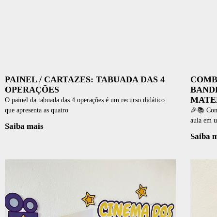
PAINEL / CARTAZES: TABUADA DAS 4
COMBO
OPERAÇÕES
BAND
MATE
O painel da tabuada das 4 operações é um recurso didático
que apresenta as quatro
🎉📚 Com
aula em u
Saiba mais
Saiba 