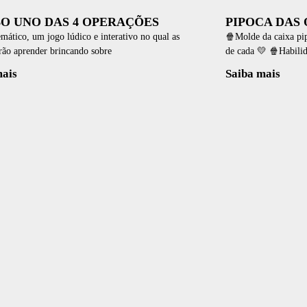
O UNO DAS 4 OPERAÇÕES
PIPOCA DAS 
ático, um jogo lúdico e interativo no qual as
🍿Molde da caixa pi
irão aprender brincando sobre
de cada 💛 🍿Habili
mais
Saiba mais