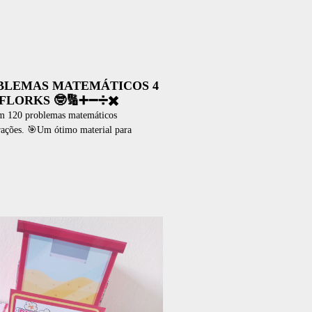
BLEMAS MATEMÁTICOS 4
FLORKS 🤓🔢➕➖➗✖️
 120 problemas matemáticos
rações. 🎯Um ótimo material para