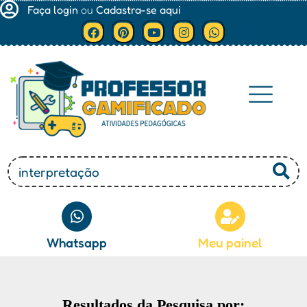
Faça login
ou
Cadastra-se aqui
Minha conta
Whatsapp
Meu painel
Resultados da Pesquisa por: