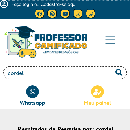
Faça login
ou
Cadastra-se aqui
Minha conta
Whatsapp
Meu painel
Resultados da Pesquisa por: cordel