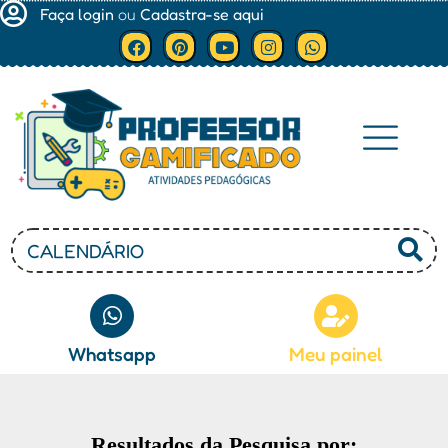
Faça login
ou
Cadastra-se aqui
Minha conta
Whatsapp
Meu painel
Resultados da Pesquisa por: